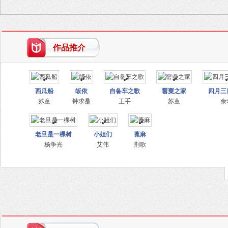
作品推介
西瓜船
皈依
自备车之歌
罂粟之家
四月三
苏童
钟求是
王手
苏童
余
老旦是一棵树
小姐们
蓖麻
杨争光
艾伟
荆歌