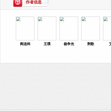
作者信息
阎连科
王璞
杨争光
荆歌
艾