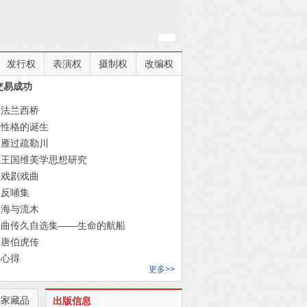
发行权
表演权
摄制权
改编权
交易成功
法兰西桥
性格的诞生
雁过疏勒川
王国维美学思想研究
戏剧戏曲
反哺集
海与流木
曲传久自选集——生命的航船
唐伯虎传
心得
更多>>
老洋房轶事
苦楝树
作家藏品
出版信息