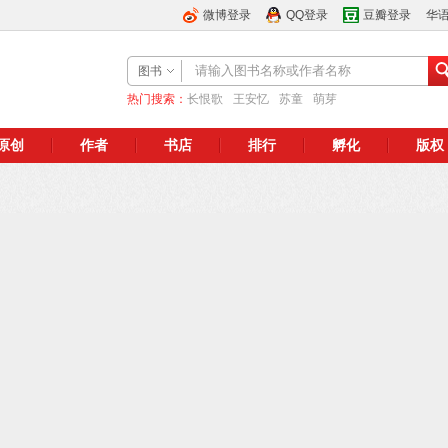
微博登录
QQ登录
豆瓣登录
华
图书
热门搜索：
长恨歌
王安忆
苏童
萌芽
原创
作者
书店
排行
孵化
版权