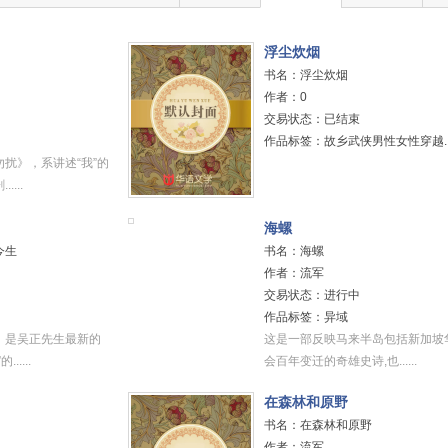
浮尘炊烟
书名：浮尘炊烟
作者：0
交易状态：已结束
作品标签：故乡武侠男性女性穿越....
扰》，系讲述“我”的
...
海螺
今生
书名：海螺
作者：流军
交易状态：进行中
作品标签：异域
》是吴正先生最新的
这是一部反映马来半岛包括新加坡
....
会百年变迁的奇雄史诗,也......
在森林和原野
书名：在森林和原野
作者：流军