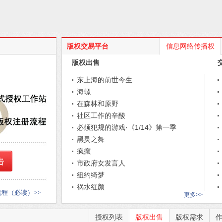
版权交易平台
信息网络传播权
版权出售
东上海的前世今生
海螺
在森林和原野
社区工作的辛酸
必须犯规的游戏·《1/14》第一季
黑灵之舞
疯癫
市政府女发言人
纽约绮梦
祸水红颜
程（必读）>>
更多>>
章平中短篇小说选
新西游记
授权列表
版权出售
版权需求