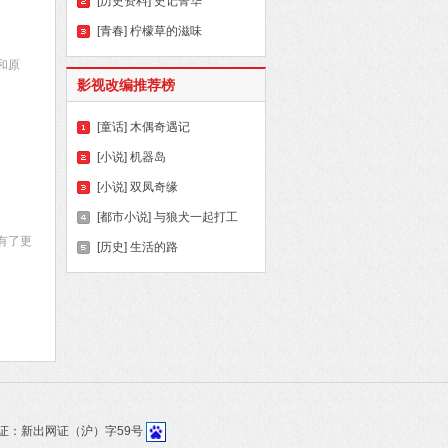
[历史资料]
史记菁华
[青春]
柠檬草的滋味
和原
影视改编推荐榜
[童话]
木偶奇遇记
[小说]
机器岛
[小说]
双凤奇缘
[都市小说]
与狼犬一起打工
有了更
[历史]
生活的路
证：新出网证（沪）字59号