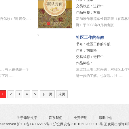
交易状态：进行中
作品标签：军旅
族）/著 郭俊......
新加坡作家流军长篇新著《在森林
野》于2008年9月初出版......
社区工作的辛酸
书名：社区工作的辛酸
作者：胡依格
交易状态：进行中
作品标签：
儿，有人说他是一个
通过对王书记的采访，对社区工作
......
进一步的了解。也发现，社......
1
2
3
4
5
下一页
末页
关于华语文学
|
联系我们
|
免责声明
|
帮助中心
ts reserved
沪ICP备14002215号-2
沪公网安备 31010602000013号
互联网出版许可