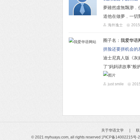
夢雖然虛無飄渺﹐
道他在做夢﹐一切對
海外逸士
2015
圈子名：
我爱华语
拼脸还要拼机会的
迪士尼真人版《灰
了“妈妈讲故事”般的
just smile
2015
关于华语文学
|
联
© 2021 myhuayu.com, all rights reserved
沪ICP备14002215号-2