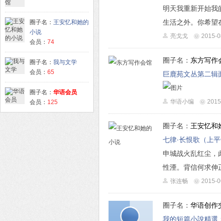
明天我重新开始我
生活之外。你希望在
圈子名：
王安忆和她的
小说
亮戈戈
2015-0
会员：
74
圈子名：
东方写作
圈子名：
我与文学
会员：
65
巨鹿苑文丛第二辑
圈子名：
华语会员
华语小编
2015
会员：
125
圈子名：
王安忆和
七律·长恨歌（上
申城战火乱红尘，
性湮。背信何求伸正义
张连畅
2015-0
圈子名：
华语创作
我的短篇小說精選