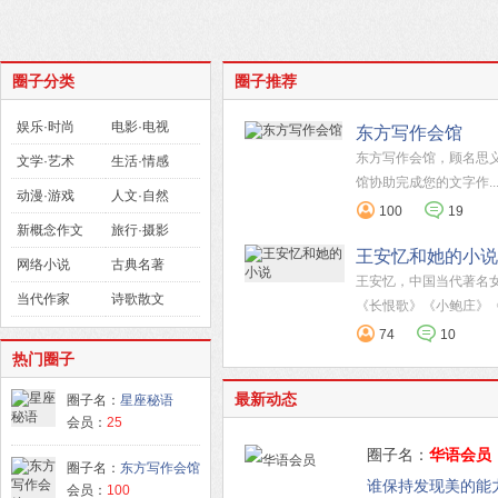
圈子分类
圈子推荐
娱乐·时尚
电影·电视
东方写作会馆
东方写作会馆，顾名思
文学·艺术
生活·情感
馆协助完成您的文字作....
动漫·游戏
人文·自然
100
19
新概念作文
旅行·摄影
王安忆和她的小说
网络小说
古典名著
王安忆，中国当代著名
当代作家
诗歌散文
《长恨歌》《小鲍庄》《...
74
10
热门圈子
最新动态
圈子名：
星座秘语
会员：
25
圈子名：
华语会员
圈子名：
东方写作会馆
谁保持发现美的能
会员：
100