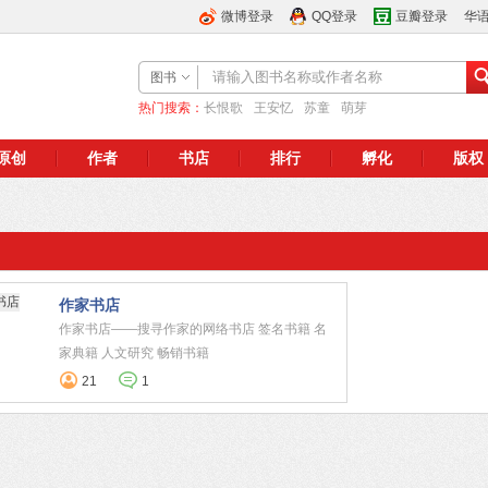
微博登录
QQ登录
豆瓣登录
华
图书
热门搜索：
长恨歌
王安忆
苏童
萌芽
原创
作者
书店
排行
孵化
版权
作家书店
作家书店——搜寻作家的网络书店 签名书籍 名
家典籍 人文研究 畅销书籍
21
1