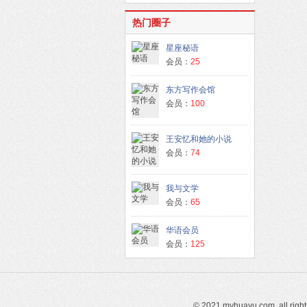
热门圈子
星座秘语
会员：
25
东方写作会馆
会员：
100
王安忆和她的小说
会员：
74
我与文学
会员：
65
华语会员
会员：
125
© 2021 myhuayu.com, all righ