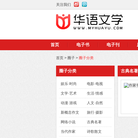
关注我们
首页
电子书
电子刊
首页
>
圈子
>
圈子分类
圈子分类
古典名著
娱乐·时尚
电影·电视
文学·艺术
生活·情感
动漫·游戏
人文·自然
新概念作文
旅行·摄影
网络小说
古典名著
当代作家
诗歌散文