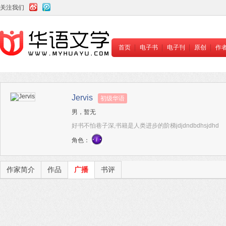
关注我们
首页
电子书
电子刊
原创
作
Jervis
初级华语
男，暂无
好书不怕巷子深,书籍是人类进步的阶梯jdjdndbdhsjdhd
角色：
作家简介
作品
广播
书评