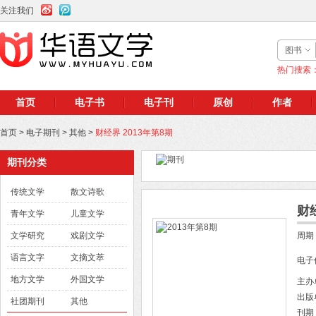
关注我们
图书
热门搜索
首页
电子书
电子刊
原创
作者
首页
>
电子期刊
>
其他
>
财经界 2013年第8期
期刊分类
传统文学
散文诗歌
财经
青年文学
儿童文学
文学研究
戏剧文学
周期
语言文字
文摘文萃
电子
地方文学
外国文学
主办
出版
社团期刊
其他
刊期