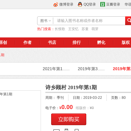
微博登录
QQ登录
豆瓣登录
华
图书
热门搜索：
长恨歌
王安忆
苏童
萌芽
原创
作者
书店
排行
孵化
版权
1期
2021年第1......
2019年第3......
2019年第1.
诗乡顾村 2019年第1期
周期： 季刊
日期：2019-03-22
页数：80
0.00
电子价：
¥
纸版价：
¥
0