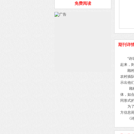
免费阅读
期刊详
“
起来，则
顾
农村插
示出他
顾
体，如
同形式
为
方信息
《