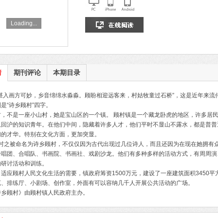
Loading...
情
期刊评论
本期目录
诗堪入画方可妙，乡音绵绵水淼淼。顾盼相迎远客来，村姑牧童过石桥”，这是近年来流
是“诗乡顾村”四字。
村，不是一座小山村，她是宝山区的一个镇。 顾村镇是一个藏龙卧虎的地区，许多居
队回沪的知识青年。在他们中间，隐藏着许多人才，他们平时不显山不露水，都是普普
们的才华。特别在文化方面，更加突显。
村之被命名为诗乡顾村，不仅仅因为古代出现过几位诗人，而且还因为在现在她拥有
合唱团、合唱队、书画院、书画社、戏剧沙龙。他们有多种多样的活动方式，有周周演
的研讨活动和训练。
了适应顾村人民文化生活的需要，镇政府筹资1500万元，建设了一座建筑面积3450平
苑、排练厅、小剧场、创作室，外面有可以容纳几千人开展公共活动的广场。
诗乡顾村》由顾村镇人民政府主办。