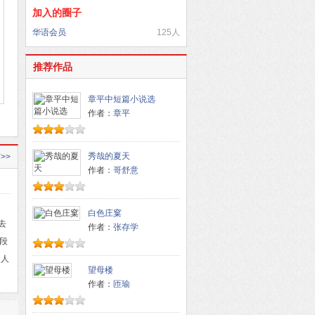
加入的圈子
华语会员
125人
推荐作品
章平中短篇小说选
作者：
章平
秀哉的夏天
>>
作者：
哥舒意
白色庄窠
去
作者：
张存学
段
】人
望母楼
作者：
匝瑜