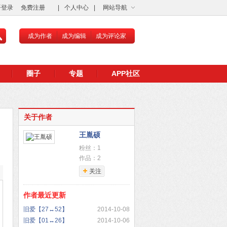
语登录
免费注册
|
个人中心
|
网站导航
成为作者
成为编辑
成为评论家
圈子
专题
APP社区
关于作者
王胤硕
粉丝：1
作品：2
关注
作者最近更新
旧爱【27↔52】
2014-10-08
旧爱【01↔26】
2014-10-06