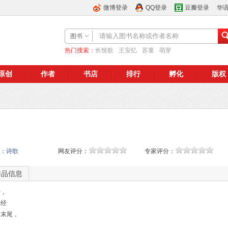
微博登录
QQ登录
豆瓣登录
华
图书
热门搜索：
长恨歌
王安忆
苏童
萌芽
原创
作者
书店
排行
孵化
版权
：
诗歌
网友评分：
专家评分：
作品信息
爱，
曾经
的末尾，
，