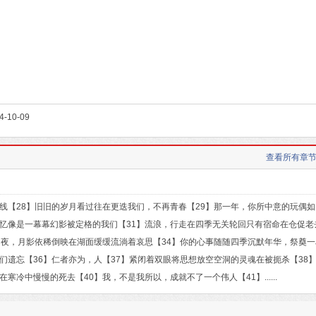
10-09
查看所有章节
【28】旧旧的岁月看过往在更迭我们，不再青春【29】那一年，你所中意的玩偶如
回忆像是一幕幕幻影被定格的我们【31】流浪，行走在四季无关轮回只有宿命在仓促老
的夜，月影依稀倒映在湖面缓缓流淌着哀思【34】你的心事随随四季沉默年华，祭奠一
们遗忘【36】仁者亦为，人【37】紧闭着双眼将思想放空空洞的灵魂在被扼杀【38
冷中慢慢的死去【40】我，不是我所以，成就不了一个伟人【41】......