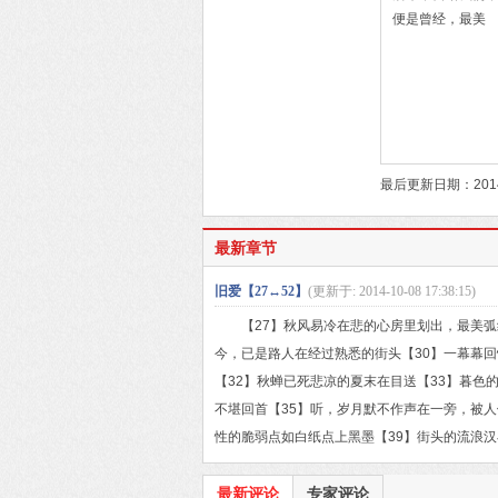
便是曾经，最美
最后更新日期：2014-
最新章节
旧爱【27↔52】
(更新于: 2014-10-08 17:38:15)
【27】秋风易冷在悲的心房里划出，最美弧线
今，已是路人在经过熟悉的街头【30】一幕幕
【32】秋蝉已死悲凉的夏末在目送【33】暮色
不堪回首【35】听，岁月默不作声在一旁，被人
性的脆弱点如白纸点上黑墨【39】街头的流浪汉在寒
最新评论
专家评论