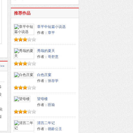
推荐作品
章平中短篇小说选
作者：
章平
秀哉的夏天
作者：
哥舒意
>>
白色庄窠
作者：
张存学
爷
较
望母楼
作者：
匝瑜
尖
闯
清宫二年记
作者：
德龄公主