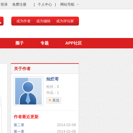
语登录
免费注册
|
个人中心
|
网站导航
成为作者
成为编辑
成为评论家
圈子
专题
APP社区
关于作者
灿烂哥
粉丝：0
作品：1
关注
作者最近更新
第二章
2014-02-08
第一章
2014-02-08