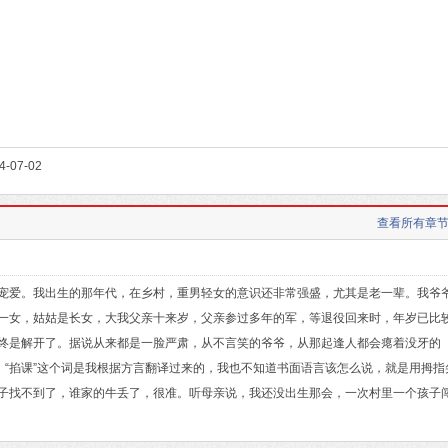
07-02
查看所有章节
爱。我出生的那年代，在乡村，重男轻女的意识还非常强盛，尤其是老一辈。我爷
一女，姑姑是长女，大我父亲十来岁，父亲参过多年的军，等退役回来时，年岁已比
终是解开了。据说从来都是一脸严肃，从不言笑的爷爷，从那起逢人都会瘪着没牙的
。“掐课”这个词是我根据方言翻译过来的，我也不知道书面语言该怎么说，就是用拇指
子找不到了，谁家的牛丢了，很准。听母亲说，我还没出生那会，一次村里一个孩子