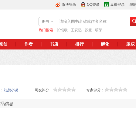
微博登录
QQ登录
豆瓣登录
华
图书
热门搜索：
长恨歌
王安忆
苏童
萌芽
原创
作者
书店
排行
孵化
版权
：
幻想小说
网友评分：
专家评分：
作品信息