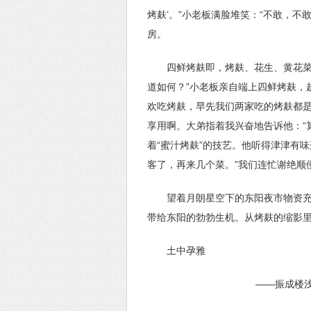
烤麸’。”小老板满脸堆笑：“不敢，
房。
四鲜烤麸即，烤麸、花生、黄花菜
道如何？”小老板亲自端上四鲜烤麸，
欢吃烤麸，早先我们两家吃的烤麸都是
享用啊。大弟指着我兴奋地告诉他：“
着“蜜汁烤麸”的技艺。他听得津津有
客了，再来几个菜。”我们连忙谢绝顺
望着月朗星空下的东阳夜市物资充
带给东阳的勃勃生机。从烤麸的缩影
土中孕雅
——振成楼浅