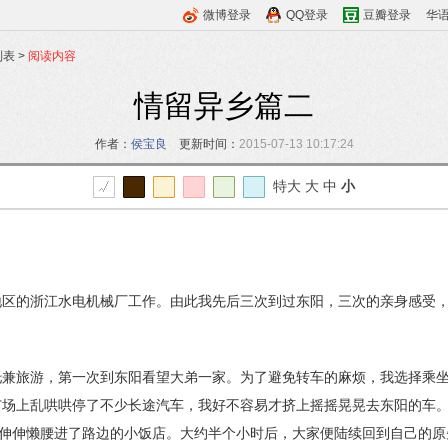
微博登录
QQ登录
豆瓣登录
华
列表
>
阅读内容
情留异乡篇二
作者：
侯宝良
更新时间：
2015-07-13 10:17:24
特大
大
中
小
区的浙江水电机械厂工作。由此我先后三次到过东阳，三次的亲身感受，
托兼旅游，第一次到东阳看望大弟一家。为了避免转车的麻烦，我选择乘
广场上乱哄哄停了不少长途汽车，我好不容易才挤上摇摇晃晃去东阳的车
，伸伸懒腰进了路边的小饭店。大约半个小时后，大家便陆续回到自己的