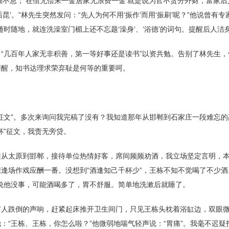
强不息；‘在倌无偿来一金居家无浪费一金’就是说为官不贪分外财，富家后
昆’。”林先生突然发问：“先人为何不用‘振作’而用‘振刷’呢？”他说曾有
随时随地，就连洗澡室门楣上还不忘题‘澡身’、‘浴德’的词句。提醒后人
“几百年人家无非积善，第一等好事还是读书”以资共勉。告别了林先生
清醒，知书达理求荣弃耻是何等的重要呵。
征文”。多次来询问我完稿了没有？我知道那年从邯郸到石家庄一段难忘
杯”征文，我责无旁贷。
差从太原到邯郸，接待单位热情好客，席间频频劝酒，我立场坚定言明，
逢场作戏应酬一番。没想到“酒逢知己千杯少”，王栋不知不觉喝了不少酒
说他没事，可能酒喝多了，胃不舒服。简单地洗漱后就睡了。
有人跌倒的声响，赶紧起床推开卫生间门，只见王栋头枕着浴缸边，双眼
：“王栋、王栋，你怎么啦？”他微弱地喘气轻声说：“胃痛”。我毫不迟