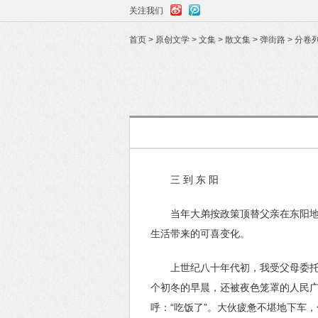
关注我们
首页
>
原创文学
>
文集
>
散文集
>
弹街路
>
分卷
三 到 东 阳
当年大弟按政策顶替父亲在东阳地
生活带来的可喜变化。
上世纪八十年代初，我受父母委
个初冬的早晨，还被夜色笼罩的人民
呼：“吃饭了”。大伙疲惫不堪地下车