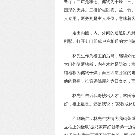
餐厅；二层是粮仓、储物为干燥；三
圆形的天井。二楼护栏以梅、兰、竹
人专用，两旁则是主人座位，意味着
走出内圈，内、外间的通道以八
别墅。打开卦门即成户户相通的大宅院
林先生作为楼主的后裔，继续介
大门外复薄铁板，内有木栓是防盗；
铺地板为储物干燥；而三四层卧室的
他的卧房，推窗远眺屋外赤日炎炎，
林先生告诉我奇楼出人才，林氏
好，祖上显灵。还是我说：“家教成体
回到底层，林先生热情为我砌茶继
立柱上的楹联‘振乃家声好就孝弟一边