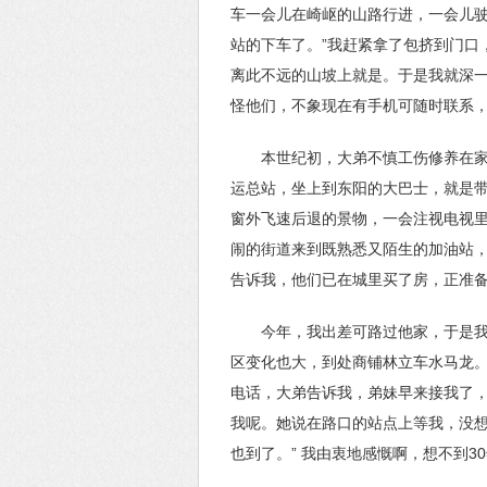
车一会儿在崎岖的山路行进，一会儿驶
站的下车了。”我赶紧拿了包挤到门口
离此不远的山坡上就是。于是我就深
怪他们，不象现在有手机可随时联系
本世纪初，大弟不慎工伤修养在
运总站，坐上到东阳的大巴士，就是
窗外飞速后退的景物，一会注视电视
闹的街道来到既熟悉又陌生的加油站
告诉我，他们已在城里买了房，正准备
今年，我出差可路过他家，于是
区变化也大，到处商铺林立车水马龙
电话，大弟告诉我，弟妹早来接我了，
我呢。她说在路口的站点上等我，没想
也到了。” 我由衷地感慨啊，想不到