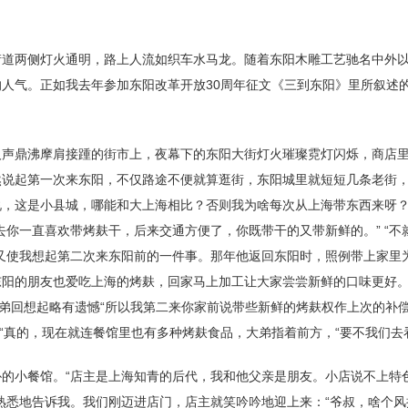
街道两侧灯火通明，路上人流如织车水马龙。随着东阳木雕工艺驰名中外
人气。正如我去年参加东阳改革开放30周年征文《三到东阳》里所叙述
人声鼎沸摩肩接踵的街市上，夜幕下的东阳大街灯火璀璨霓灯闪烁，商店
然说起第一次来东阳，不仅路途不便就算逛街，东阳城里就短短几条老街
说，这是小县城，哪能和大上海相比？否则我为啥每次从上海带东西来呀
去你一直喜欢带烤麸干，后来交通方便了，你既带干的又带新鲜的。” “
又使我想起第二次来东阳前的一件事。那年他返回东阳时，照例带上家里
东阳的朋友也爱吃上海的烤麸，回家马上加工让大家尝尝新鲜的口味更好
大弟回想起略有遗憾“所以我第二来你家前说带些新鲜的烤麸权作上次的补
。“真的，现在就连餐馆里也有多种烤麸食品，大弟指着前方，“要不我们去
的小餐馆。“店主是上海知青的后代，我和他父亲是朋友。小店说不上特
熟悉地告诉我。我们刚迈进店门，店主就笑吟吟地迎上来：“爷叔，啥个风把