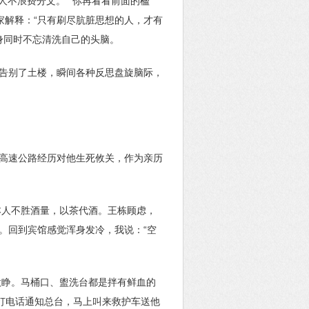
人不浪费分文。”“你再看看前面的楹
专家解释：“只有刷尽肮脏思想的人，才有
洁身同时不忘清洗自己的头脑。
，告别了土楼，瞬间各种反思盘旋脑际，
的高速公路经历对他生死攸关，作为亲历
本人不胜酒量，以茶代酒。王栋顾虑，
。回到宾馆感觉浑身发冷，我说：“空
微睁。马桶口、盥洗台都是拌有鲜血的
疑打电话通知总台，马上叫来救护车送他