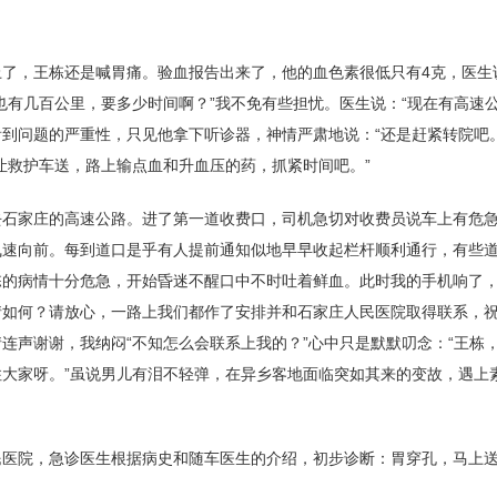
上了，王栋还是喊胃痛。验血报告出来了，他的血色素很低只有4克，医生
也有几百公里，要多少时间啊？”我不免有些担忧。医生说：“现在有高速
到问题的严重性，只见他拿下听诊器，神情严肃地说：“还是赶紧转院吧。
让救护车送，路上输点血和升血压的药，抓紧时间吧。”
去石家庄的高速公路。进了第一道收费口，司机急切对收费员说车上有危
飞速向前。每到道口是乎有人提前通知似地早早收起栏杆顺利通行，有些
的病情十分危急，开始昏迷不醒口中不时吐着鲜血。此时我的手机响了，
如何？请放心，一路上我们都作了安排并和石家庄人民医院取得联系，祝
连声谢谢，我纳闷“不知怎么会联系上我的？”心中只是默默叨念：“王栋
大家呀。”虽说男儿有泪不轻弹，在异乡客地面临突如其来的变故，遇上
。
民医院，急诊医生根据病史和随车医生的介绍，初步诊断：胃穿孔，马上