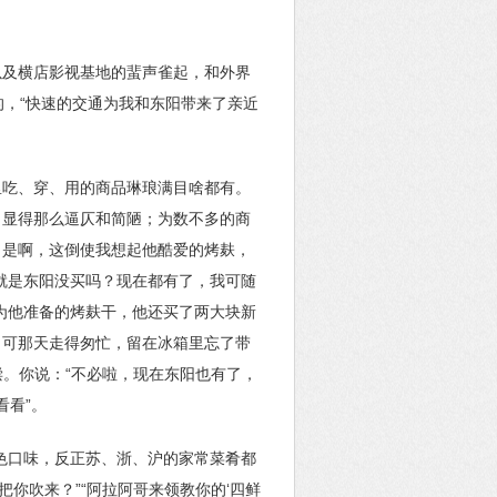
以及横店影视基地的蜚声雀起，和外界
的，“快速的交通为我和东阳带来了亲近
里吃、穿、用的商品琳琅满目啥都有。
，显得那么逼仄和简陋；为数不多的商
？是啊，这倒使我想起他酷爱的烤麸，
不就是东阳没买吗？现在都有了，我可随
为他准备的烤麸干，他还买了两大块新
。可那天走得匆忙，留在冰箱里忘了带
偿。你说：“不必啦，现在东阳也有了，
看看”。
色口味，反正苏、浙、沪的家常菜肴都
你吹来？”“阿拉阿哥来领教你的‘四鲜