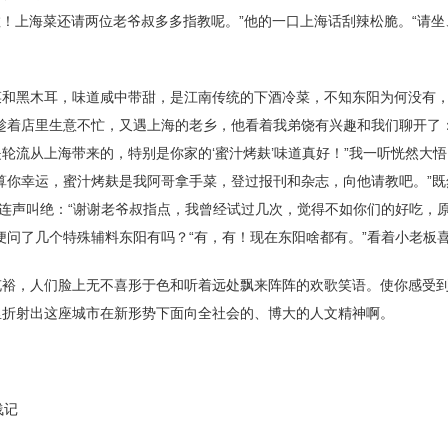
不敢！上海菜还请两位老爷叔多多指教呢。”他的一口上海话刮辣松脆。“请
和黑木耳，味道咸中带甜，是江南传统的下酒冷菜，不知东阳为何没有，
趁着店里生意不忙，又遇上海的老乡，他看着我弟饶有兴趣和我们聊开了
轮流从上海带来的，特别是你家的‘蜜汁烤麸’味道真好！”我一听恍然大
算你幸运，蜜汁烤麸是我阿哥拿手菜，登过报刊和杂志，向他请教吧。”
味连声叫绝：“谢谢老爷叔指点，我曾经试过几次，觉得不如你们的好吃，
便问了几个特殊辅料东阳有吗？“有，有！现在东阳啥都有。”看着小老板
裕，人们脸上无不喜形于色和听着远处飘来阵阵的欢歌笑语。使你感受到
里折射出这座城市在新形势下面向全社会的、博大的人文精神啊。
记