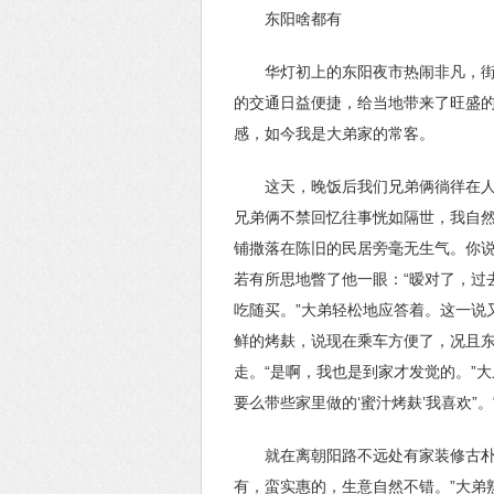
东阳啥都有
华灯初上的东阳夜市热闹非凡，
的交通日益便捷，给当地带来了旺盛的
感，如今我是大弟家的常客。
这天，晚饭后我们兄弟俩徜徉在
兄弟俩不禁回忆往事恍如隔世，我自
铺撒落在陈旧的民居旁毫无生气。你
若有所思地瞥了他一眼：“暧对了，过
吃随买。”大弟轻松地应答着。这一说
鲜的烤麸，说现在乘车方便了，况且
走。“是啊，我也是到家才发觉的。”
要么带些家里做的‘蜜汁烤麸’我喜欢”
就在离朝阳路不远处有家装修古朴
有，蛮实惠的，生意自然不错。”大弟