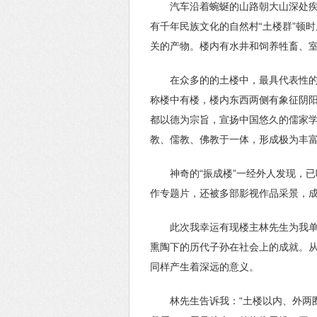
汽车沿着蜿蜒的山路朝大山深处疾
有千年民族文化的自然村“土楼群”顿
关的产物。楼内有水井和饲养牲畜、
在众多的的土楼中，最具代表性的
称楼中有楼，楼内东西两侧有象征阴
都以德为宗旨，宣扬中国悠久的儒家
教、儒教、佛教于一体，形成极为丰
神奇的“振成楼”一经外人发现，
作专题片，还被多部影视作品采景，
此次我幸运有现楼主林先生为我单
熏陶下的历代子孙在社会上的成就。
同样产生着深远的意义。
林先生告诉我：“土楼以内、外两