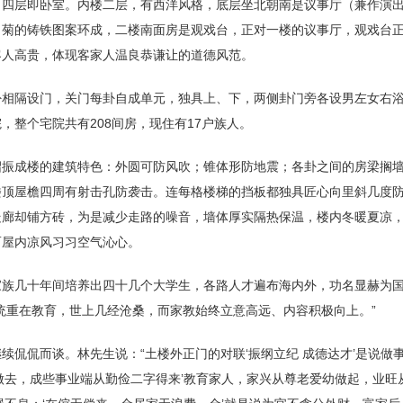
、四层即卧室。内楼二层，有西洋风格，底层坐北朝南是议事厅（兼作演
、菊的铸铁图案环成，二楼南面房是观戏台，正对一楼的议事厅，观戏台正
客人高贵，体现客家人温良恭谦让的道德风范。
卦相隔设门，关门每卦自成单元，独具上、下，两侧卦门旁各设男左女右
，整个宅院共有208间房，现住有17户族人。
绍振成楼的建筑特色：外圆可防风吹；锥体形防地震；各卦之间的房梁搁
楼顶屋檐四周有射击孔防袭击。连每格楼梯的挡板都独具匠心向里斜几度
走廊却铺方砖，为是减少走路的噪音，墙体厚实隔热保温，楼内冬暖夏凉
而屋内凉风习习空气沁心。
家族几十年间培养出四十几个大学生，各路人才遍布海内外，功名显赫为
统重在教育，世上几经沧桑，而家教始终立意高远、内容积极向上。”
续侃侃而谈。林先生说：“土楼外正门的对联‘振纲立纪 成德达才’是说做
做去，成些事业端从勤俭二字得来’教育家人，家兴从尊老爱幼做起，业旺