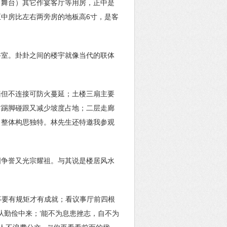
出舞台）其它作宴客厅等用房，正中是
中房比左右两旁房的地板高6寸，是客
浴室。卦卦之间的楼宇就像当代的联体
墙但不连接可防火蔓延；土楼三扇主要
防踢脚碰跟又减少坡度占地；二层走廊
，整体构思独特。林先生还特邀我参观
国争誉又光宗耀祖。与其说是楼居风水
事要有规矩才有成就；看议事厅前四根
从勤俭中来；‘能不为息患挫志，自不为