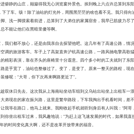
进僻静的山庄，颠簸得我无心浏览窗外景色。挨到晚上六点许总算到东阳
，下了车。咳！除了油站的灯光外，周围黑茫茫的啥也看不见。我只得向
一脚、浅一脚摸索着前进，总算到了大弟住的家属宿舍，我早已筋疲力尽
，总不能让他们在黑暗里傻等啊。
家，我们都不放心，还是由我亲自去探望他吧。这几年有了高速公路，情
带空调的旅游客车。车子上了高架直奔沪杭高速公路，一路风驰电擎高歌
里的精彩表演，靠在齐头的座椅里十分遐意。四个多小时的工夫就到了东
，路是乎宽了，油站也整修过了。变了，是变了。原来一整天的路程，现
装修呢：“大哥，你下次再来啊路更近了”。
我趁双休日先去。这次我从上海南站坐动车组到义乌站出站坐上出租车一
。大弟现在的家在振兴路，这里是繁华路段，下车我掏出手机看时间，差
让我等在路口，他马上就来。我刚收起手机就听到身后有人叫我：“阿哥
到你坐出租车过来，我风趣地说：“为赶上这飞速发展的时代，如果我直
30年的时间变化真大啊，还不是改革开放带来的福音。