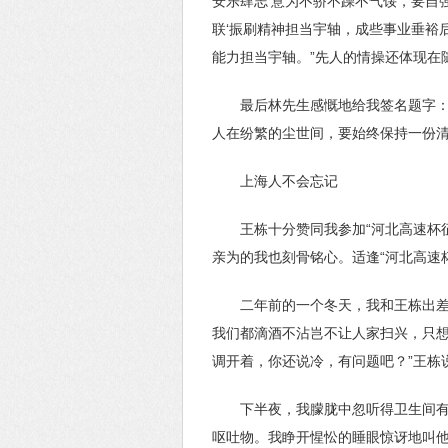
安乐肆志’意为不骄不躁不气馁，要自
联‘振刷精神担当宇轴，成些事业垂裕后
能力担当宇轴。”先人的情操还体现在
最后林先生感慨地给我签名题字：
人在纷繁的尘世间，要始终保持一份
上海人不会忘记
王栋十分赞同我参加“河北高速杯
亲为的我也刻骨铭心。适逢“河北高速
二年前的一个冬天，我和王栋出
我们都滴酒不沾岂不让人家扫兴，只想
调开着，你还说冷，有问题吧？”王栋
下半夜，我朦胧中忽听得卫生间
呕吐物。我睁开惺忪的睡眼惊讶地叫他