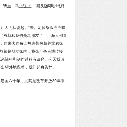
坐、请坐，马上送上。”回头随即吩咐厨
让人无从说起。“来。两位爷叔尝尝味
：“爷叔和我爸是老朋友了，上海人都喜
悟，原来大弟每回热衷带烤麸并非独家
既然都是朋友家的，我毫不吝啬地传授
原来辅料和制作过程有诀窍。今天我请
喜出望外地应着，我们起身告辞。
建国六十年，尤其是改革开放30年来