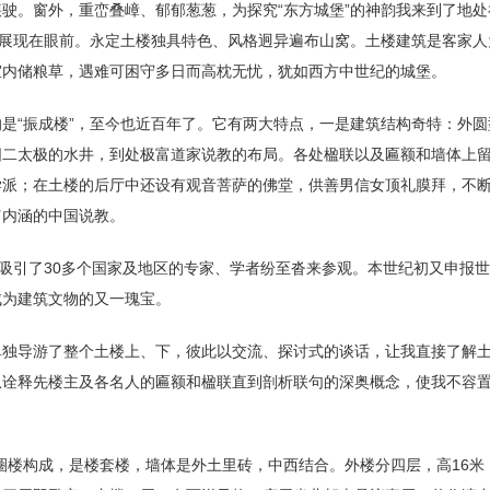
驶。窗外，重峦叠嶂、郁郁葱葱，为探究“东方城堡”的神韵我来到了地
时展现在眼前。永定土楼独具特色、风格迥异遍布山窝。土楼建筑是客家
室内储粮草，遇难可困守多日而高枕无忧，犹如西方中世纪的城堡。
是“振成楼”，至今也近百年了。它有两大特点，一是建筑结构奇特：外
阳二太极的水井，到处极富道家说教的布局。各处楹联以及匾额和墙体上
学派；在土楼的后厅中还设有观音菩萨的佛堂，供善男信女顶礼膜拜，不
富内涵的中国说教。
已吸引了30多个国家及地区的专家、学者纷至沓来参观。本世纪初又申报
成为建筑文物的又一瑰宝。
独导游了整个土楼上、下，彼此以交流、探讨式的谈话，让我直接了解土
从诠释先楼主及各名人的匾额和楹联直到剖析联句的深奥概念，使我不容
圈楼构成，是楼套楼，墙体是外土里砖，中西结合。外楼分四层，高16米