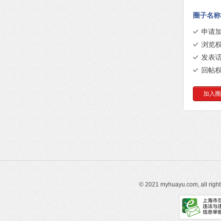
圈子名称
申请
浏览
发表
回帖
加入圈
© 2021 myhuayu.com, all righ