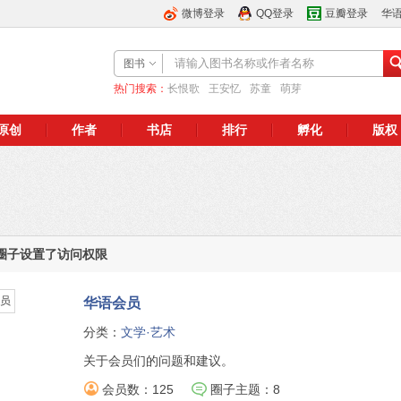
微博登录
QQ登录
豆瓣登录
华
图书
热门搜索：
长恨歌
王安忆
苏童
萌芽
原创
作者
书店
排行
孵化
版权
圈子设置了访问权限
华语会员
分类：
文学·艺术
关于会员们的问题和建议。
会员数：125
圈子主题：8