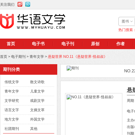
关注我们
图书
热门搜索
首页
电子书
电子刊
原创
作者
首页
>
电子期刊
>
青年文学
>
悬疑世界 NO.11《悬疑世界·怪叔叔》
期刊分类
NO.22
传统文学
散文诗歌
悬
青年文学
儿童文学
文学研究
戏剧文学
周期
语言文字
文摘文萃
电子
地方文学
外国文学
主办
出版
社团期刊
其他
刊期