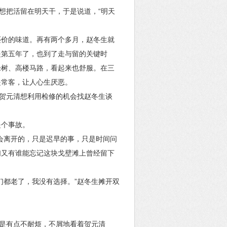
想把活留在明天干，于是说道，“明天
还价的味道。再有两个多月，赵冬生就
是第五年了，也到了走与留的关键时
绿树、高楼马路，看起来也舒服。在三
是常客，让人心生厌恶。
”贺元清想利用检修的机会找赵冬生谈
是个事故。
会离开的，只是迟早的事，只是时间问
们又有谁能忘记这块戈壁滩上曾经留下
们都老了，我没有选择。”赵冬生摊开双
然是有点不耐烦，不屑地看着贺元清