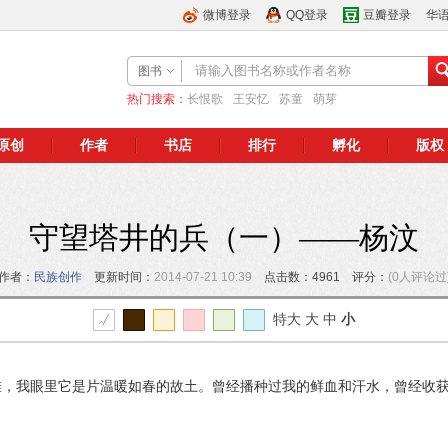
微博登录
QQ登录
豆瓣登录
华
图书
热门搜索：
长恨歌
王安忆
苏童
萌芽
原创
作者
书店
排行
孵化
版权
守望塔井的兵（一）——杨汶
作者：
民族创作
更新时间：
2014-07-21 10:39
点击数：4961 评分：
(0人评论过
特大
大
中
小
滩，我眼里它是片温暖如春的故土。曾经播种过我的鲜血和汗水，曾经收