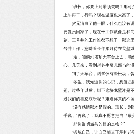
“班长，你要上到塔顶去吗？那可
上午再干，行吗？现在温度也太高了，
贺元清白了他一眼，什么也没有
要复员回家了，现在干工作就像是和
刻。三号井的工作谁都不想干，那这
号井工作，意味着长年累月待在戈壁
“走，咱俩到塔顶天车台上去，顺
心。几天来，看到赵冬生吊儿郎当的
到了天车台，测试仪有些松动，
“冬生，我知道你的心思，想复员
题。过些年以后，脚下这块戈壁滩是
过我们的喜怒哀乐呢？难道你真的不留
“没有感情那才是假的。班长，别
手说，“再说了，我真不愿意把自己最
“那你当初当兵的目的是啥？”
“锻炼自己，让自己能真正承担起