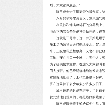
后，大家都休息会。”
陈玉彪走进了塔架旁的操作室，
八月的辛格尔流着火，热风蜃气
在黄沙和铺满碎砾石的分界线上
地面下的岩石条件是符合钻井的，但
这就是三号井，这口井开始是用
施工点的领导天天打电话要水。贺元
米，上级领导总想放弃，又舍不得已
工地。守在井口一个班，共五个人，
为了提供技术支撑。在连队大家都叫
回去接班。他已经明确地给连长表态
寞慢慢地压住了，工作老是提不起神
班在这里待了多少年多少月多少日子
班里最老的兵是李维平，半月前
贺元清他们送来的，都是最好的蔬菜
陈玉彪取来扳手递给赵冬生后，