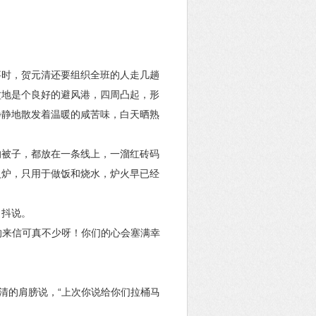
事时，贺元清还要组织全班的人走几趟
盆地是个良好的避风港，四周凸起，形
静静地散发着温暖的咸苦味，白天晒熟
的被子，都放在一条线上，一溜红砖码
火炉，只用于做饭和烧水，炉火早已经
了抖说。
的来信可真不少呀！你们的心会塞满幸
清的肩膀说，“上次你说给你们拉桶马