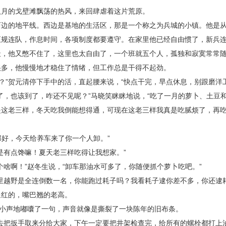
八月的戈壁滩飘荡的热风，来回肆虐着这片荒原。
西边的地平线。西边是基地的生活区，那是一个称之为兵城的小镇。他是
正规连队，作息时间，各项制度都要遵守。在家里他已经自由惯了，新兵
天，他又憋不住了，这里也太自由了，一个班就五个人，孤独和寂寞常常
很多，他慢慢地才稳住了情绪，但工作总是干得不起劲。
？”贺元清停下手中的活，直起腰来说，“快点干完，早点休息，别跟磨洋
了，也该到了，咋还不见呢？”马晓笑眯眯地说，“吃了一月的萝卜、土豆
是这老三样，冬天吃我倒能想得通，可现在这老三样我真是吃腻烦了，再
那好，今天给养车来了你一个人卸。”
是有点馋嘛！夏天老三样吃得让我想家。”
个啥啊！”赵冬生说，“卸车那油水可多了，你随便抓个萝卜吃吧。”
里越野是全连倒数一名，你能跑过耗子吗？我看耗子逮你差不多，你还逮
通红的，嘴巴翘的老高。
晓小声地嘟囔了一句，声音就像是撕裂了一块陈年的旧布条。
去把扳手取来分给大家，下午一定要把井架检查完，给所有的螺栓都打上油