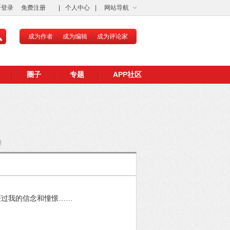
语登录
免费注册
|
个人中心
|
网站导航
成为作者
成为编辑
成为评论家
圈子
专题
APP社区
)
获过我的信念和憧憬……