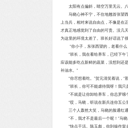
太阳有点偏斜，睛空万里无云。
马晓心神不宁，不住地翘首张望
上当兵，相对来说自由点，不像是在
才真正地感觉到了自由的可贵。没几
为这里的环境太差了。班长好话说了
“你小子，东张西望的，老看什么
“班长，我在看给养车，已经下午
应该能多吃点新鲜的蔬菜，没想到还
补油水。”
“你尽想着吃。”贺元清笑着说，“
“班长，你可不能虐待我呀！我只
“不就是让你卸给养车，你总罗嗦
“哎，马晓，听说在新兵连你五公
三个人轰然大笑，马晓的脸通红
“不，我才不是最后一个呢！”马
“快点干活。陈玉彪，你到操作室