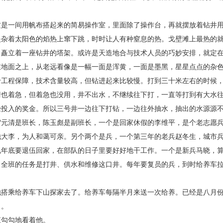
这是一间用帆布搭起来的简易操作室，里面除了操作台，再就摆放着钻井
夹杂着太阳色的焰热上窜下跳，时时让人有种窒息的热。戈壁滩上最热的
，矗立着一座钻井的塔架。或许是天造地合与技术人员的巧妙安排，就定
在地面之上，从老远看像是一幅一面是浑黄，一面是墨黑，星星点点的杂
于工程保障，技术含量较高，但钻进起来比较慢。打到三十米左右的时候
清也着急，但着急也没用，井不出水，不继续往下打，一直等打到有大水
经投入的奖金。所以三号井一边往下打钻，一边往外抽水，抽出的水源源
贺元清是班长，陈玉彪是副班长，一个是回家休假的李维平，是个老志愿
他大李，为人和蔼可亲。另个两个是兵，一个第三年的老兵赵冬生，城市
说年底要退伍回家，在部队的日子里要好好地干工作。一个是新兵马晓，
。全班的任务是打井、供水和维修这口井。每年要复员的兵，到时给养车
。
他搭乘给养车下山探家去了。给养车每隔半月来送一次给养。已经是八月
了。
直勾勾地看着他。