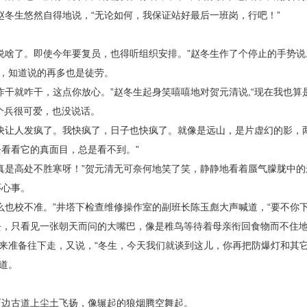
赵冬生悠然自得地说，“无论如何，我保证站好最后一班岗，行吧！”
说啥了。即使今年要复员，也得听组织安排。”赵冬生作了个停止的手势说
舌，知道说的再多也是徒劳。
干就咋干，这点你放心。”赵冬生起身笑嘻嘻地对贺元清说,“现在我也算是
个兵很可爱，也没说话。
快让人发疯了。我快疯了，日子也快疯了。就像是远山，是片虚幻的影，
看看它的真面目，总是看不到。”
真是高处不胜寒呀！”贺元清无可奈何地笑了笑，静静地看着蜃气朦胧中的
怀心事。
么也校不准。”井塔下检查维修操作室的副班长陈玉彪大声喊道，“要不你下
去，只看见一张朝天而问的大嘴巴，像是稚鸟等待着母亲衔回食物而不住
腰来准备往下走，又说，“冬生，今天我们就谈到这儿，你再把防爆灯和其
道。
西边古道上尘土飞扬，像辗起的狼烟腾空舞起。