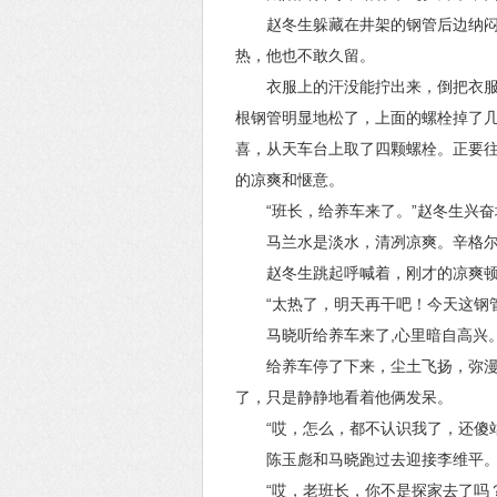
赵冬生躲藏在井架的钢管后边纳
热，他也不敢久留。
衣服上的汗没能拧出来，倒把衣
根钢管明显地松了，上面的螺栓掉了
喜，从天车台上取了四颗螺栓。正要
的凉爽和惬意。
“班长，给养车来了。”赵冬生兴
马兰水是淡水，清冽凉爽。辛格
赵冬生跳起呼喊着，刚才的凉爽
“太热了，明天再干吧！今天这钢
马晓听给养车来了,心里暗自高兴
给养车停了下来，尘土飞扬，弥
了，只是静静地看着他俩发呆。
“哎，怎么，都不认识我了，还傻
陈玉彪和马晓跑过去迎接李维平
“哎，老班长，你不是探家去了吗