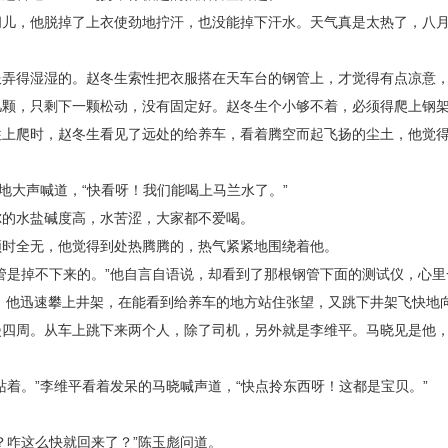
闷儿，他脱掉了上衣使劲地拧汗，也没能掉下汗水。天气真是太热了，八
服弄得湿湿的。赵冬生索性把衣服搭在天车台的钢管上，才觉得有点凉意
几颗，只剩下一颗松动，没有固定好。赵冬生个小够不着，必须得爬上钢
往上爬时，赵冬生看见了远处的给养车，看着腾空而起飞扬的尘土，他觉
奋地大声喊道，“快看呀！我们能喝上马兰水了。”
尔的水盐碱度高，水苦涩，大家都不爱喝。
顿时全无，他觉得到处热腾腾的，热气紧紧地围绕着他。
管是掉不下来的。”他自言自语说，却看到了那根钢管下面的测试仪，心
。他迅速攀上井架，在能看到给养车的地方站住张望，又跳下井架飞快地
漫四周。从车上跳下来两个人，除了司机，另外就是李维平。马晓见是他
站着。”李维平看着发呆的马晓喊声道，“快点拎东西呀！这都是宝贝。”
。
？咋这么快就回来了？”陈玉彪问道。