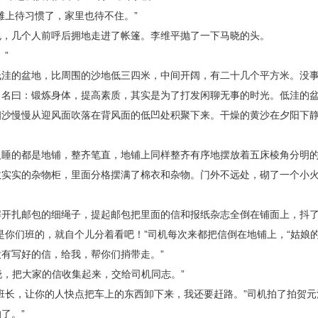
滩上待习惯了，家里也待不住。”
包，几个人前呼后拥地走进了帐篷。李维平抛了一下马晓的头。
”
低洼的盆地，比周围的沙地低三四米，中间开阔，有二十几个平方米。没
，名曰：锻炼身体，提高素质，其实是为了打发闲聊无事的时光。低洼的
细沙慢慢从迎风面吹落在背风面的低凹处积聚下来。干燥的黄沙在夕阳下
人睡的都是地铺，整齐笔直，地铺上同样整齐有序地摆放着五床棱角分明
敦实实的杂物柜，里面分格摆满了棉衣和杂物。门外不远处，砌了一个小
解开扎邮包的细绳子，提起邮包把里面的信和报纸杂志全倒在铺面上，抖
是你们班的，就自个儿分着看吧！”司机每次来都把信倒在地铺上，“姑娘
有写好的信，给我，帮你们捎带走。”
晓，把大家的信收集起来，交给司机同志。”
班长，让你的人快点把车上的东西卸下来，我还要赶路。”司机拍了拍贺元
了。”