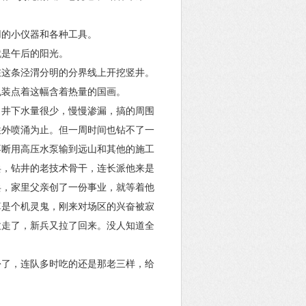
用的小仪器和各种工具。
就是午后的阳光。
在这条泾渭分明的分界线上开挖竖井。
色装点着这幅含着热量的国画。
，井下水量很少，慢慢渗漏，搞的周围
往外喷涌为止。但一周时间也钻不了一
不断用高压水泵输到远山和其他的施工
兵，钻井的老技术骨干，连长派他来是
兵，家里父亲创了一份事业，就等着他
算是个机灵鬼，刚来对场区的兴奋被寂
拉走了，新兵又拉了回来。没人知道全
份了，连队多时吃的还是那老三样，给