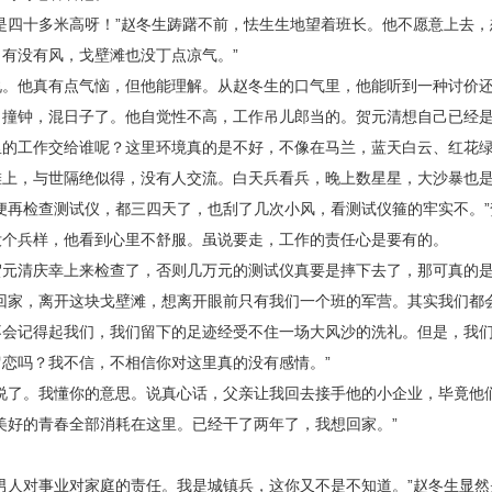
是四十多米高呀！”赵冬生踌躇不前，怯生生地望着班长。他不愿意上去，
有没有风，戈壁滩也没丁点凉气。”
说。他真有点气恼，但他能理解。从赵冬生的口气里，他能听到一种讨价
尚撞钟，混日子了。他自觉性不高，工作吊儿郎当的。贺元清想自己已经
里的工作交给谁呢？这里环境真的是不好，不像在马兰，蓝天白云、红花
滩上，与世隔绝似得，没有人交流。白天兵看兵，晚上数星星，大沙暴也
便再检查测试仪，都三四天了，也刮了几次小风，看测试仪箍的牢实不。
没个兵样，他看到心里不舒服。虽说要走，工作的责任心是要有的。
贺元清庆幸上来检查了，否则几万元的测试仪真要是摔下去了，那可真的
回家，离开这块戈壁滩，想离开眼前只有我们一个班的军营。其实我们都
不会记得起我们，我们留下的足迹经受不住一场大风沙的洗礼。但是，我
恋吗？我不信，不相信你对这里真的没有感情。”
说了。我懂你的意思。说真心话，父亲让我回去接手他的小企业，毕竟他
美好的青春全部消耗在这里。已经干了两年了，我想回家。”
男人对事业对家庭的责任。我是城镇兵，这你又不是不知道。”赵冬生显