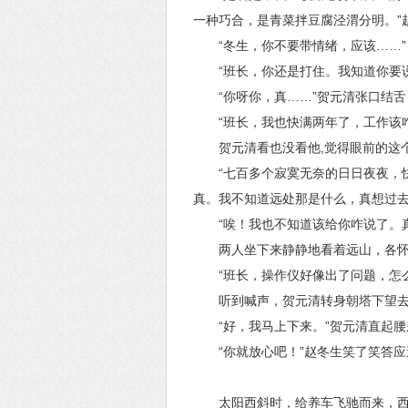
一种巧合，是青菜拌豆腐泾渭分明。”
“冬生，你不要带情绪，应该……”
“班长，你还是打住。我知道你要
“你呀你，真……”贺元清张口结
“班长，我也快满两年了，工作该咋
贺元清看也没看他,觉得眼前的这
“七百多个寂寞无奈的日日夜夜，
真。我不知道远处那是什么，真想过去
“唉！我也不知道该给你咋说了。
两人坐下来静静地看着远山，各
“班长，操作仪好像出了问题，怎
听到喊声，贺元清转身朝塔下望
“好，我马上下来。”贺元清直起
“你就放心吧！”赵冬生笑了笑答应
太阳西斜时，给养车飞驰而来，