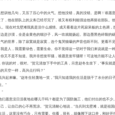
真想训他几句，又压了压心中的火气。想他没错，真的没错。是啊！谁愿
大了，他在部队上的义务已经尽完了，谁又有权利能强迫他再留在部队。
人。现在对戈壁滩我真是没什么感情。成天看着这片死寂呆板的土色调，
这边是沙漠，全是金黄色的细沙子，风一吹就能扬起。那边墨黑色碎裂的
灵气的世界，除了寂寞就是寂寞，连个鬼哭狼嚎的声音也听不到。更看不
？我是人，我需要绿色，需要生命。你不觉得这一切对于我们来说就是一
你又不是不知道。我并非想发牢骚，谁愿意发牢骚呀！可这地方能不让人
，你说的对，很对。”贺元清放下手中的工具，示意赵冬生坐下，“事实就
的天空一样，高兴点行吗？”
高兴起来嘛。”赵冬生轻蔑地一笑，“我只知道我的生活是脱干了水分的日
。”
”
他们愿意没日没夜地在哪儿干吗？都是为了国防施工，他们付出的也不少
己，让自己的心不再荒凉。”贺元清耐心地说，“当兵到戈壁滩，就是祖国
生活，这里没有巧合，只有需要。你看，班长，就像脚下这口井，刚好开