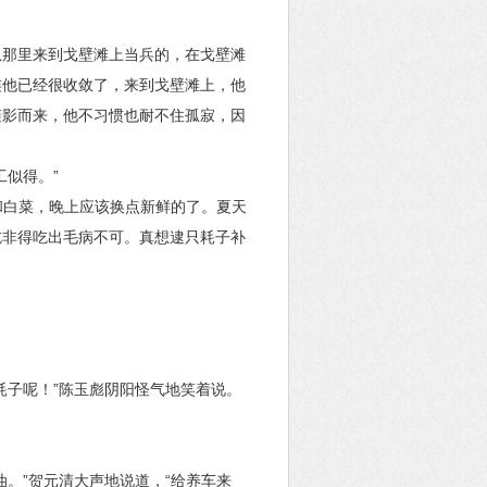
从那里来到戈壁滩上当兵的，在戈壁滩
连他已经很收敛了，来到戈壁滩上，他
随影而来，他不习惯也耐不住孤寂，因
工似得。”
和白菜，晚上应该换点新鲜的了。夏天
吃非得吃出毛病不可。真想逮只耗子补
耗子呢！”陈玉彪阴阳怪气地笑着说。
。”贺元清大声地说道，“给养车来