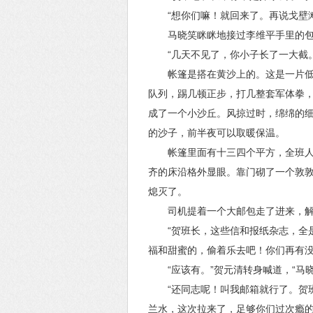
“想你们嘛！就回来了。再说戈壁
马晓笑眯眯地接过李维平手里的
“几天不见了，你小子长了一大截。
帐篷是搭在黄沙上的。这是一片
队列，踢几顿正步，打几整套军体拳
成了一个小沙丘。风掠过时，绵绵的
的沙子，前半夜可以取暖保温。
帐篷里面有十三四个平方，全班
齐的床沿格外显眼。靠门砌了一个敦
熄灭了。
司机提着一个大邮包走了进来，
“贺班长，这些信和报纸杂志，全
福和甜蜜的，偷着乐去吧！你们再有没
“应该有。”贺元清转身喊道，“马
“还同志呢！叫我邮箱就行了。贺
兰水，这次拉来了，足够你们过次瘾的