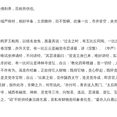
众僧刹养，百姓所供也。
，端严殊特，相好毕备，士庶瞻仰，目不暂瞬。此像一出，市井皆空，炎
阎罗王检阅，以错名放免，惠凝具说：“过去之时，有五比丘同阅。一比
卷涅槃，亦升天堂。有一比丘云是融觉寺昙谟最，讲《涅槃》、《华严》
唯试坐禅诵经，不问讲经。”其昙谟最曰：“贫道立身已来，唯好讲经，实
非好处。有一比邱云是禅林寺道弘，自云：“教化四辈檀越，造一切经，人
不作有为。虽造作经象，正欲得它人财物；既得它物，贪心即起，既怀贪
是灵觉寺宝明，自云：“出家之前，尝作陇西太守，造灵觉寺成，即弃官
民财，假作此寺，非卿之力，何劳说此。”亦付司，青衣送入黑门。”太后
寺，城西有融觉、禅林、灵觉等三寺。问智圣、道品、昙谟最、道弘、宝
之。”诏“不听持经象沿路乞索，若私有财物造经象者任意。”凝亦入白鹿