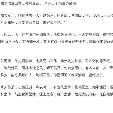
甜然浓於四方，慕势最甚。”号齐士子为慕势诸郎。
咸共耻之。唯崔孝忠一人不以为意。问其故，孝忠曰：“营丘风俗，太公
不识东家，虽复莠言自口，未宜荣辱也。”
立，因以为名。在东阳门外御道西，所谓敬义里也。里内有典虞曹。檐宇
枳树而不中食。有石碑一枚，背上有侍中崔光施钱四十万，陈留侯李崇施
仆射游肇、御史尉李彪、七兵尚书崔休、幽州刺史常景、司农张伦等五宅
入，逾於邦君。园林山池之美，诸王莫及。伦造景阳山，有若自然。其中
葛垂萝，能令风烟出入。崎岖石路，似壅而通；峥嵘涧道，盘纡复直。
水人姜质，志性疏诞，麻衣葛巾，有逸民之操，见偏爱之，如不能已，遂
纯朴之体，与造化而梁津。濠上之客，柱下之吏，悟无为以明心，讬自然