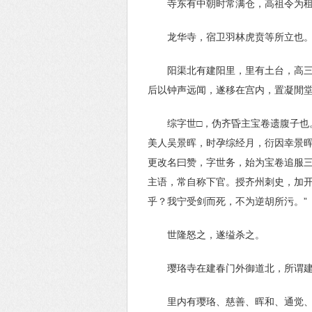
寺东有中朝时常满仓，高祖令为
龙华寺，宿卫羽林虎贲等所立也
阳渠北有建阳里，里有土台，高三
后以钟声远闻，遂移在宫内，置凝閒
综字世□，伪齐昏主宝卷遗腹子也
美人吴景晖，时孕综经月，衍因幸景
更改名曰赞，字世务，始为宝卷追服
主语，常自称下官。授齐州刺史，加开
乎？我宁受剑而死，不为逆胡所污。”
世隆怒之，遂缢杀之。
璎珞寺在建春门外御道北，所谓
里内有璎珞、慈善、晖和、通觉