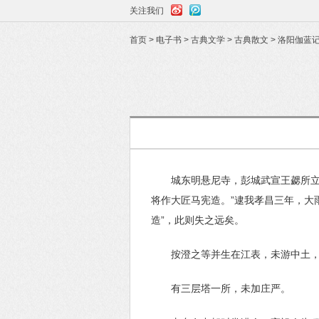
关注我们
首页
>
电子书
>
古典文学
>
古典散文
>
洛阳伽蓝
城东明悬尼寺，彭城武宣王勰所立
将作大匠马宪造。”逮我孝昌三年，大
造”，此则失之远矣。
按澄之等并生在江表，未游中土
有三层塔一所，未加庄严。