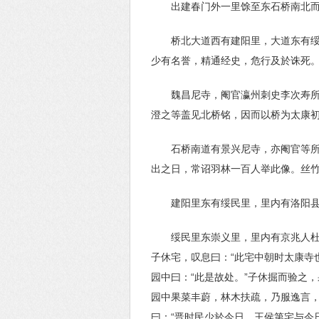
出建春门外一里馀至东石桥南北
桥北大道西有建阳里，大道东有
少有名誉，精通经史，危行及於诛死
魏昌尼寺，阉官瀛州刺史李次寿
澄之等盖见北桥铭，因而以桥为太康
石桥南道有景兴尼寺，亦阉官等
出之日，常诏羽林一百人举此像。丝
建阳里东有绥民里，里内有洛阳
绥民里东崇义里，里内有京兆人
子休宅，叹息曰：“此宅中朝时太康寺
园中曰：“此是故处。”子休掘而验之
园中果菜丰蔚，林木扶疏，乃服逸言，
曰：“晋时民少於今日。王侯第宅与今