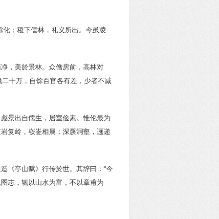
馀化；稷下儒林，礼义所出。今虽凌
精净，美於景林。众僧房前，高林对
钱二十万，自馀百官各有差，少者不减
。彪景出自儒生，居室俭素。惟伦最为
重岩复岭，嵚崟相属；深蹊洞壑，逦递
造《亭山赋》行传於世。其辞曰：“今
以图志，辄以山水为富，不以章甫为