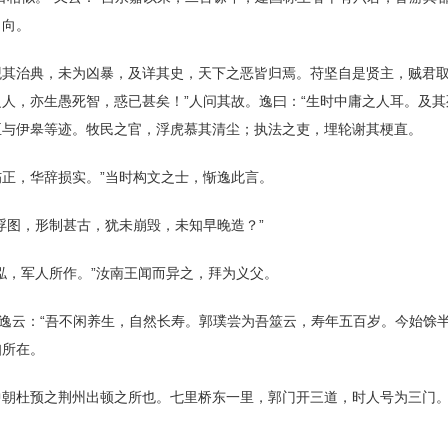
自向。
观其治典，未为凶暴，及详其史，天下之恶皆归焉。苻坚自是贤主，贼君
人，亦生愚死智，惑已甚矣！”人问其故。逸曰：“生时中庸之人耳。及
臣与伊皋等迹。牧民之官，浮虎慕其清尘；执法之吏，埋轮谢其梗直。
正，华辞损实。”当时构文之士，惭逸此言。
浮图，形制甚古，犹未崩毁，未知早晚造？”
泓，军人所作。”汝南王闻而异之，拜为义父。
”逸云：“吾不闲养生，自然长寿。郭璞尝为吾筮云，寿年五百岁。今始馀
知所在。
朝杜预之荆州出顿之所也。七里桥东一里，郭门开三道，时人号为三门。