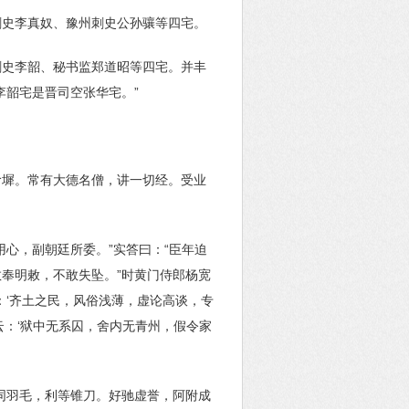
刺史李真奴、豫州刺史公孙骧等四宅。
刺史李韶、秘书监郑道昭等四宅。并丰
李韶宅是晋司空张华宅。”
阶墀。常有大德名僧，讲一切经。受业
心，副朝廷所委。”实答曰：“臣年迫
奉明敕，不敢失坠。”时黄门侍郎杨宽
：‘齐土之民，风俗浅薄，虚论高谈，专
：‘狱中无系囚，舍内无青州，假令家
同羽毛，利等锥刀。好驰虚誉，阿附成