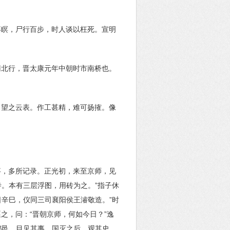
不瞑，尸行百步，时人谈以枉死。宣明
南北行，晋太康元年中朝时市南桥也。
，望之云表。作工甚精，难可扬搉。像
事，多所记录。正光初，来至京师，见
寺。本有三层浮图，用砖为之。”指子休
日辛巳，仪同三司襄阳侯王濬敬造。”时
之，问：“晋朝京师，何如今日？”逸
都邑，目见其事。国灭之后，观其史