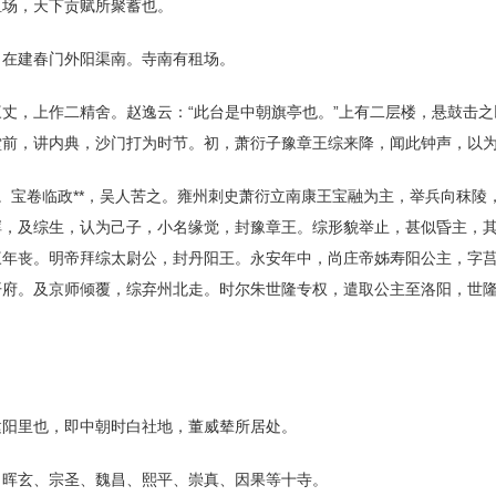
租场，天下贡赋所聚蓄也。
。在建春门外阳渠南。寺南有租场。
丈，上作二精舍。赵逸云：“此台是中朝旗亭也。”上有二层楼，悬鼓击
堂前，讲内典，沙门打为时节。初，萧衍子豫章王综来降，闻此钟声，以
。宝卷临政**，吴人苦之。雍州刺史萧衍立南康王宝融为主，举兵向秣陵
晖，及综生，认为己子，小名缘觉，封豫章王。综形貌举止，甚似昏主，
三年丧。明帝拜综太尉公，封丹阳王。永安年中，尚庄帝姊寿阳公主，字
府。及京师倾覆，综弃州北走。时尔朱世隆专权，遣取公主至洛阳，世隆
建阳里也，即中朝时白社地，董威辇所居处。
、晖玄、宗圣、魏昌、熙平、崇真、因果等十寺。