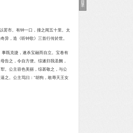
之以罢市。有钟一口，撞之闻五十里。太
为奇异，造《听钟歌》三首行传於世。
，事既克捷，遂杀宝融而自立。宝卷有
其母告之，令自方便。综遂归我圣阙，
莒犁。公主容色美丽，综甚敬之，与公
逼之。公主骂曰：“胡狗，敢辱天王女