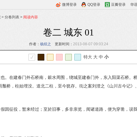
微博登录
QQ登录
豆瓣登录
华
记
>
分卷列表
>
阅读内容
卷二 城东 01
作者：
杨炫之
更新时间：
2013-08-07 09:03:24
特大
大
中
小
也。在建春门外石桥南，穀水周围，绕城至建春门外，东入阳渠石桥。桥
雨颓桥，柱始埋没。道北二柱，至今犹存。衒之案刘澄之《山川古今记》
，假因征役，暂来经过；至於旧事，多非亲览，闻诸道路，便为穿凿，误