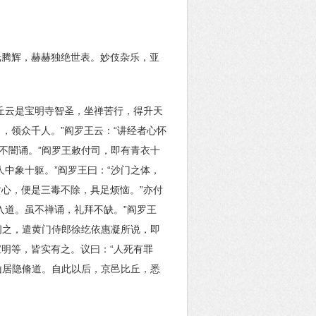
光腾辉，赫赫独绝世表。妙伎杂乐，亚
丘云是宝明寺智圣，坐禅苦行，得升天
，领众千人。”阎罗王云：“讲经者心怀
不闇诵。”阎罗王敕付司，即有青衣十
中象十躯。”阎罗王曰：“沙门之体，
心，便是三毒不除，具足烦恼。”亦付
入道。虽不禅诵，礼拜不缺。”阎罗王
闻之，遣黄门侍郎徐纥依惠凝所说，即
明等，皆实有之。议曰：“人死有罪
山居隐脩道。自此以后，京邑比丘，悉