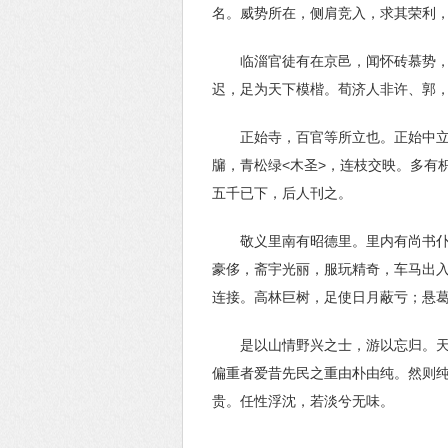
名。威势所在，侧肩竞入，求其荣利，
临淄官徒有在京邑，闻怀砖慕势，
迟，足为天下模楷。荀济人非许、郭，
正始寺，百官等所立也。正始中
牖，青松绿<木圣>，连枝交映。多有
五千已下，后人刊之。
敬义里南有昭德里。里内有尚书
豪侈，斋宇光丽，服玩精奇，车马出
连接。高林巨树，足使日月蔽亏；悬
是以山情野兴之士，游以忘归。天
偏重者爱昔先民之重由朴由纯。然则
贵。任性浮沈，若淡兮无味。