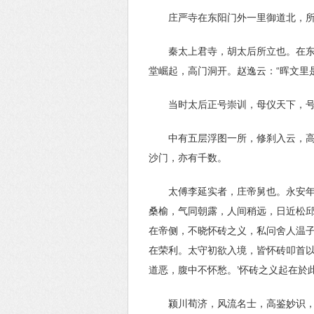
庄严寺在东阳门外一里御道北，
秦太上君寺，胡太后所立也。在
堂崛起，高门洞开。赵逸云：“晖文里
当时太后正号崇训，母仪天下，
中有五层浮图一所，修刹入云，
沙门，亦有千数。
太傅李延实者，庄帝舅也。永安年
桑榆，气同朝露，人间稍远，日近松邱
在帝侧，不晓怀砖之义，私问舍人温子
在荣利。太守初欲入境，皆怀砖叩首以
道恶，腹中不怀愁。’怀砖之义起在於此
颍川荀济，风流名士，高鉴妙识，