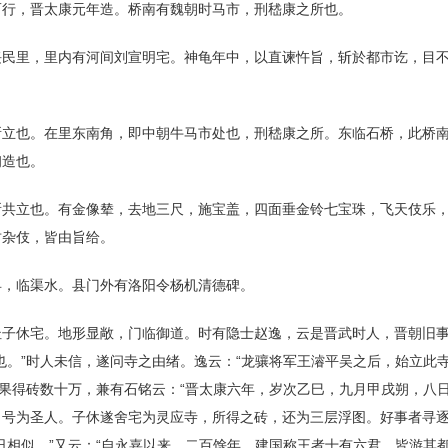
而行，晋太康元年造。桥南有魏朝时马市，刑嵇康之所也。
绥民里，里内有河间刘宣明宅。神龟年中，以直谏忤旨，斩於都市讫，目
。
所立也。在里东南角，即中朝牛马市处也，刑嵇康之所。东临石桥，此桥
初造也。
所共立也。有金像辇，去地三尺，施宝盖，四面垂金铃七宝珠，飞天伎乐
竹杂伎，皆由旨给。
县，临渠水。县门外有洛阳令杨机清德碑。
杜子休宅。地形显敞，门临御道。时有隐士赵逸，云是晋武时人，晋朝旧
也。”时人未信，遂问寺之由绪。逸云：“龙骧将军王濬平吴之后，始立此
，果得砖数十万，兼有石铭云：“晋太康六年，岁次乙巳，九月甲戌朔，八
号为圣人。子休遂舍宅为灵应寺，所得之砖，还为三层浮图。好事者寻逐
日相似。”又云：“自永嘉以来，二百馀年，建国称王者十有六君，皆游其