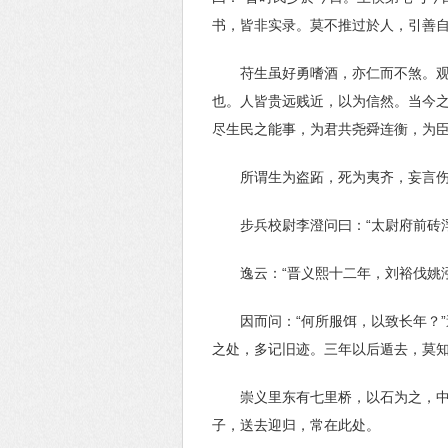
书，皆非实录。莫不推过於人，引善
苻生虽好勇嗜酒，亦仁而不煞。
也。人皆贵远贱近，以为信然。当今之
尽生民之能事，为君共尧舜连衡，为
所谓生为盗跖，死为夷齐，妄言伤
步兵校尉李澄问曰：“太尉府前砖
逸云：“晋义熙十二年，刘裕伐姚
因而问：“何所服饵，以致长年？
之处，多记旧迹。三年以后遁去，莫
崇义里东有七里桥，以石为之，中
子，送去迎归，常在此处。