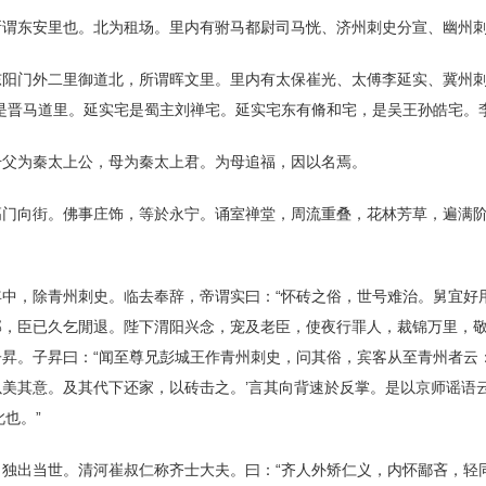
所谓东安里也。北为租场。里内有驸马都尉司马恍、济州刺史分宣、幽州
东阳门外二里御道北，所谓晖文里。里内有太保崔光、太傅李延实、冀州
是晋马道里。延实宅是蜀主刘禅宅。延实宅东有脩和宅，是吴王孙皓宅。
号父为秦太上公，母为秦太上君。为母追福，因以名焉。
高门向街。佛事庄饰，等於永宁。诵室禅堂，周流重叠，花林芳草，遍满
中，除青州刺史。临去奉辞，帝谓实曰：“怀砖之俗，世号难治。舅宜好用
，臣已久乞閒退。陛下渭阳兴念，宠及老臣，使夜行罪人，裁锦万里，敬
昇。子昇曰：“闻至尊兄彭城王作青州刺史，问其俗，宾客从至青州者云
美其意。及其代下还家，以砖击之。’言其向背速於反掌。是以京师谣语云
也。”
独出当世。清河崔叔仁称齐士大夫。曰：“齐人外矫仁义，内怀鄙吝，轻