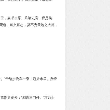
取位，妄书生恶。凡诸史官，皆是类
其死也，碑文墓志，莫不穷天地之大德，
半。”帝给步挽车一乘，游於市里。所经
离别者多云：“相送三门外。”京师士