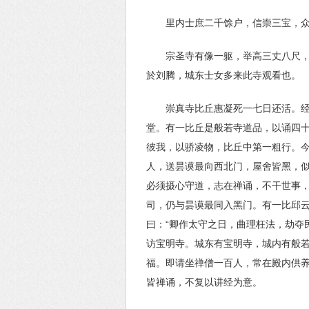
里内士庶二千馀户，信崇三宝，
宗圣寺有像一躯，举高三丈八尺
於刘腾，城东士女多来此寺观看也。
崇真寺比丘惠凝死一七日还活。经
堂。有一比丘是般若寺道品，以诵四十
彼我，以骄凌物，比丘中第一粗行。今
人，送昙谟最向西北门，屋舍皆黑，似
必须摄心守道，志在禅诵，不干世事，
司，仍与昙谟最同入黑门。有一比邱云
曰：“卿作太守之日，曲理枉法，劫夺
访宝明寺。城东有宝明寺，城内有般若
福。即请坐禅僧一百人，常在殿内供养
皆禅诵，不复以讲经为意。