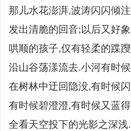
那儿水花澎湃,波涛闪闪倾注
发出清脆的回音;以后又好象
哄顺的孩子,仅有轻柔的蹀躞
沿山谷荡漾流去.小河有时候
在树林中迂回隐没,有时候闪
有时候碧澄澄,有时候又蓝得
全看天空投下的光影之深浅.