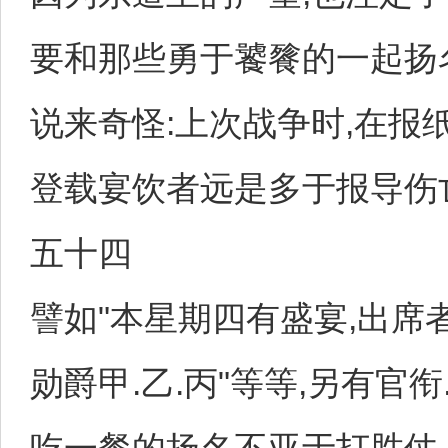
要和那些勇于饕餮的一起扬
说来奇怪:上次战争时,在报
登载宴饮者远是多于报导伤
五十四
譬如"本星期四有盛宴,出席
勋爵甲.乙.丙"等等,另有官衔