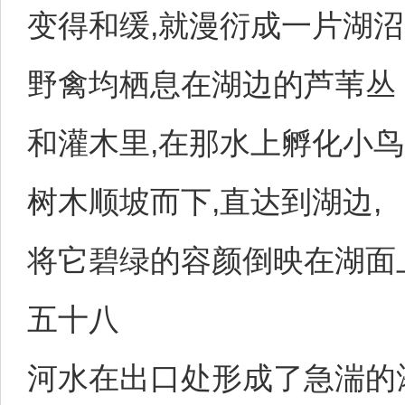
变得和缓,就漫衍成一片湖沼
野禽均栖息在湖边的芦苇丛
和灌木里,在那水上孵化小鸟
树木顺坡而下,直达到湖边,
将它碧绿的容颜倒映在湖面
五十八
河水在出口处形成了急湍的